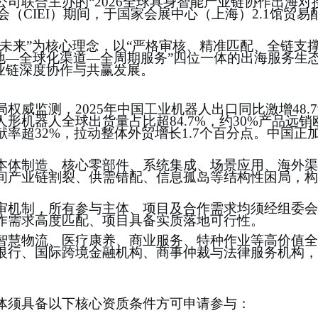
公司联合主办的
“
2026全球具身智能产业链协作出海对
会（CIEI）期间，于国家会展中心（上海）2.1馆贸
未来
”
为核心理念，以
“
严格审核、精准匹配、全链支
地—全球化渠道—全周期
服务
”
四位一体的出海服务生
业链深度协作与共赢发展。
局权威监测，
2025年中国工业机器人出口同比激增48.
形机器人全球出货量占比超84.7%，约30%产品远销
率超32%，拉动整体外贸增长1.7个百分点。中国正
本体制造、核心零部件、系统集成、场景应用、海外渠
间产业链割裂、供需错配、信息孤岛等结构性困局，构
审机制，所有参与主体、项目及合作需求均须经组委会
作需求高度匹配、项目具备实质落地可行性。
智慧物流、医疗康养、商业服务、特种作业等高价值全
银行、国际跨境金融机构、商事仲裁与法律服务机构，
体须具备以下核心资质条件方可申请参与：