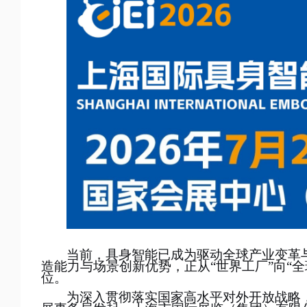
当前，具身智能已成为驱动全球产业变革
造能力与场景创新优势，正从
“
世界工厂
”
向
“
全
位。
为深入贯彻落实国家高水平对外开放战略