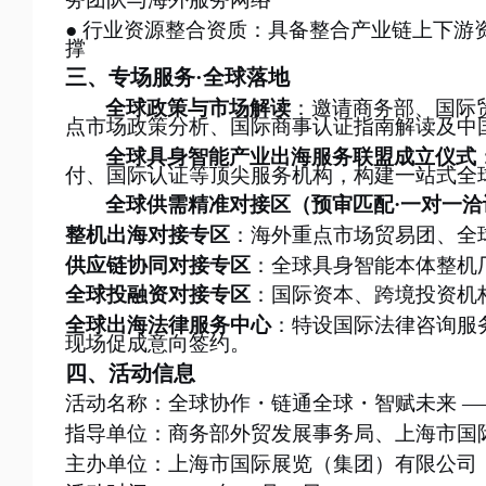
● 行业资源整合资质：具备整合产业链上下
撑
三、专场服务
·全球落地
全球政策与市场解读
：邀请商务部、国际
点市场政策分析、国际商事认证指南解读及中
全球具身智能产业出海服务联盟成立仪式
付、国际认证等顶尖服务机构，构建一站式全
全球供需精准对接区（预审匹配
·一对一
整机出海对接专区
：海外重点市场贸易团、全
供应链协同对接专区
：全球具身智能本体整机
全球投融资对接专区
：国际资本、跨境投资机
全球出海法律服务中心
：特设国际法律咨询服
现场促成意向签约。
四、活动信息
活动名称：全球协作・链通全球・智赋
未来
—
指导单位：商务部外贸发展事务局、上海市国
主办单位：上海市国际展览（集团）有限公司