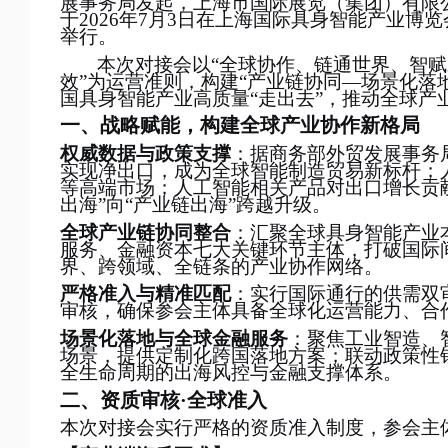
展事务局发起，上海市国际展览（集团）有限
于
2026年7月3日在上海国际具身智能产业博览
举行。
本次对接会以
“
全球协作、链通世界、智赋
效
”
为运营准则，构建
“
产业链协同
—场景化落
国具身智能产业高质量
“
走出去
”
，推动全球产
一、战略赋能，构建全球产业协作新格局
权威数据与政策支撑
：据商务部外贸发展事务
实现净出口，成为全球智能制造贸易新标杆；人
等高端市场；人工智能相关产品对出口增长贡献
出海
”
向
“
产业链出海
”
跨越升级。
全球产业链协同整合
：汇聚全球具身智能产业
服务、金融资本七大关键环节主体，打破国际
界、跨领域、全链条的产业协作网络。
严格准入与精准匹配
：实行国际通行的供需双
审核，确保参会主体具备全球化运营能力、合
场景化落地与全球金融
服务
：聚焦工业智造、
场景，提供定制化跨国落地方案；联动政策性
全生命周期的出海风控与金融支撑体系。
二、
资质
审核
·全球准入
本次对接会实行严格的资质准入制度，参会主