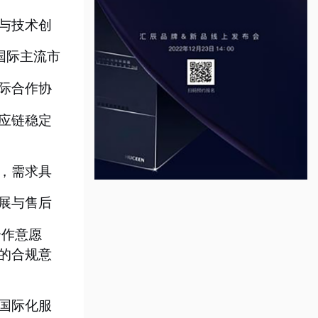
与技术创
国际主流市
际合作协
应链稳定
，需求具
展与售后
合作意愿
的合规意
国际化服