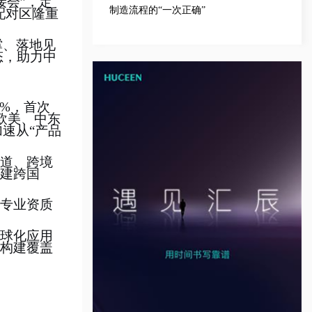
接会
”
，定
制造流程的“一次正确”
易配对区隆重
撑、落地见
态，助力中
7%，首次
欧美、中东
加速从
“
产品
道、跨境
建跨国
专业资质
球化应用
构建覆盖