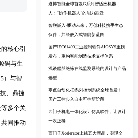
遨博智能全球首发G系列智适应机器
人：“协作机器人”的能力跃迁
智联嵌入·驱动未来，万创科技携手生态
伙伴，共绘嵌入式智能新蓝图
国产IEC61499工业控制软件AIOSYS重磅
级的核心引
发布，重构智能制造技术支撑体系
源码与生
浅谈船舶绝缘在线监测系统的设计与产品
25）与智
选型
零点自动化-D系列控制系统全球首发！
科技、鼎捷
国产工控步入自主可控新阶段
造等多个关
西门子机电一体化设计仿真软件，让设计
一次正确
，共同推动
西门子Xcelerator上线五大新品，实现全