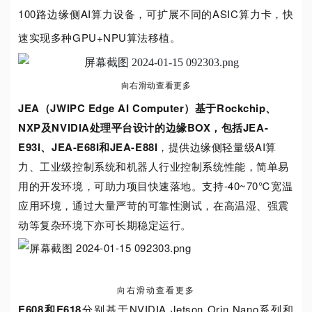
100路边缘侧AI算力设备，可扩展不同的ASIC算力卡，快
速实现多种GPU+NPU算法移植。
向右滑动查看更多
JEA（JWIPC Edge AI Computer）
基于
Rockchip
、
NXP
及NVIDIA
处理
平台设计的边缘
BOX，包括JEA-
E93I、JEA-E68I和JEA-E
88I
，提供边缘侧轻量级AI算
力、工业级控制系统和机器人行业控制系统性能，简单易
用的开发环境，可助力项目快速落地。支持-40~70℃宽温
应用环境，通过大量严苛的可靠性测试，在高温湿、强震
动等复杂环境下亦可长期稳定运行。
向右滑动查看更多
E6
0
8和E6
1
8
分别基于NVIDIA Jetson Orin Nano系列和